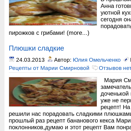
Анна гото
уютной кух
сегодня о
порадоват
пирожков с грибами! (more...)
Плюшки сладкие
24.03.2013
Автор:
Юлия Омельченко
Рецепты от Марии Смирновой
Отзывов нет
Мария Сми
замечател
доченькой
уже не пе
рецепт! На
решили нас порадовать сладкими плюшками
прошлый раз рецепт бананового кекса Мар
поклонников,думаю и этот рецепт Вам понр