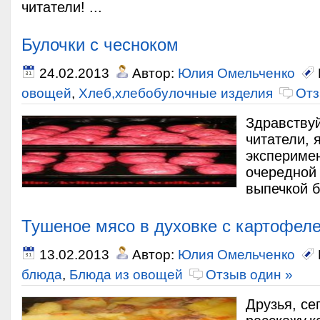
читатели! ...
Булочки с чесноком
24.02.2013
Автор:
Юлия Омельченко
овощей
,
Хлеб,хлебобулочные изделия
Отз
Здравству
читатели, 
эксперимен
очередной
выпечкой б
Тушеное мясо в духовке с картофел
13.02.2013
Автор:
Юлия Омельченко
блюда
,
Блюда из овощей
Отзыв один »
Друзья, се