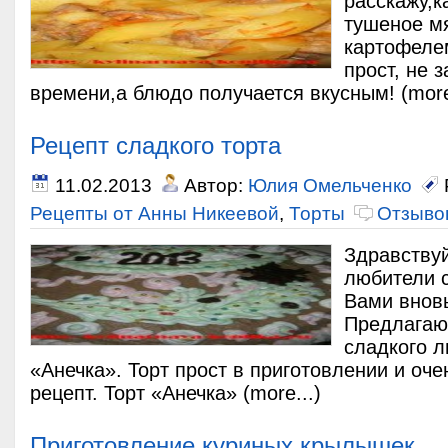
расскажу,к
тушеное мя
картофелем
прост, не 
времени,а блюдо получается вкусным! (more
Рецепт сладкого торта
11.02.2013
Автор:
Юлия Омельченко
Рецепты от Анны Никеевой
,
Торты
Отзывов
Здравствуй
любители с
Вами внов
Предлагаю
сладкого л
«Анечка». Торт прост в приготовлении и очен
рецепт. Торт «Анечка» (more...)
Приготовление куриных крылышек