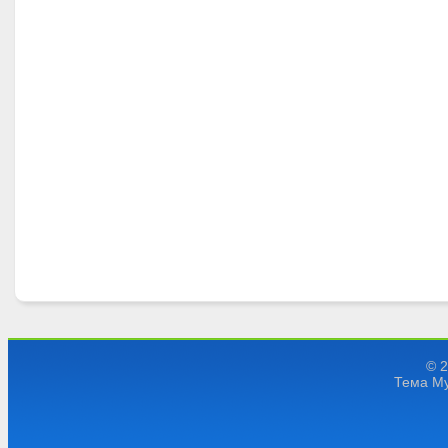
© 
Тема My