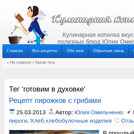
Кулинарная копилка вкус
полезных блюд Юлии Омел
Главная
Все рецепты
Обо мне
Обратная связь
« На главную
/ Архив тега
Тег 'готовим в духовке'
Рецепт пирожков с грибами
25.03.2013
Автор:
Юлия Омельченко
пироги
,
Хлеб,хлебобулочные изделия
Отзы
В прошлый