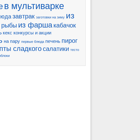
в мультиварке
е
из
завтрак
люда
заготовки на зиму
из фарша
 рыбы
кабачок
ь
кекс
конкурсы и акции
ь
пирог
на пару
печень
первые блюда
пты сладкого
салатики
тесто
яблоки