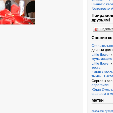
Омлет с каб
Банановые 
Понравили
друзьям!
Подели
Свежие к
Строительст
дачныи доми
Little flower
к
мультиварке
Little flower
к
теста
Юлия Омель
тыквы. Тыква
Сергей к за
аэрогриле
Юлия Омель
фаршем в м
Метки
баклажан
бутер