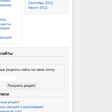
олезно
Сентябрь 2012
ование
Август 2012
люд
ецепты
иварки
овощей
 сайты
ые рецепты сайта на свою почту:
писи
сные рецепт
ных овощей в мультиварке
еночный торт