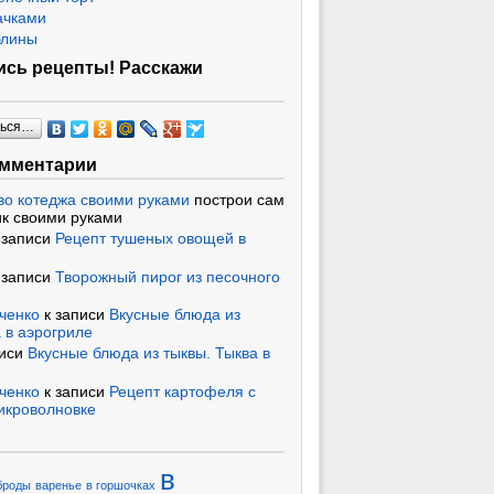
ачками
блины
сь рецепты! Расскажи
ться…
омментарии
во котеджа своими руками
построи сам
к своими руками
 записи
Рецепт тушеных овощей в
 записи
Творожный пирог из песочного
ченко
к записи
Вкусные блюда из
 в аэрогриле
писи
Вкусные блюда из тыквы. Тыква в
ченко
к записи
Рецепт картофеля с
икроволновке
в
броды
варенье
в горшочках