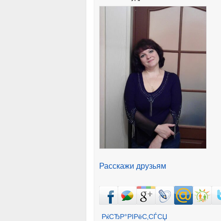
Расскажи друзьям
РќСЂР°РІРёС‚СЃСЏ