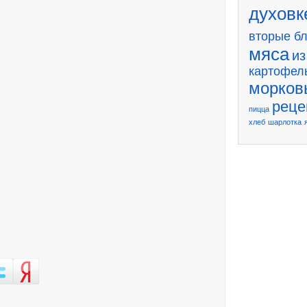
духовк
вторые б
мяса
из
картофел
морков
реце
пицца
хлеб
шарлотка