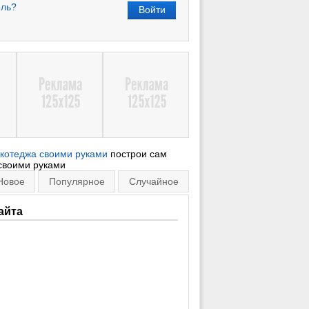
оль?
 котеджа своими руками
построи сам
своими руками
Новое
Популярное
Случайное
айта