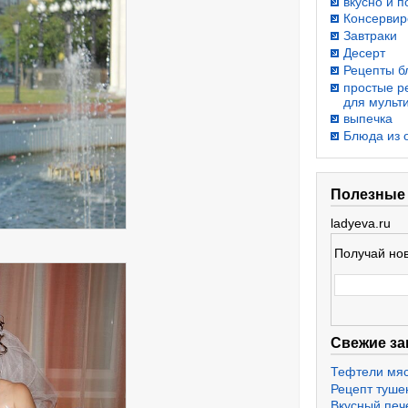
вкусно и п
Консервир
Завтраки
Десерт
Рецепты б
простые р
для мульт
выпечка
Блюда из 
Полезные
ladyeva.ru
Получай нов
Свежие за
Тефтели мя
Рецепт туше
Вкусный печ