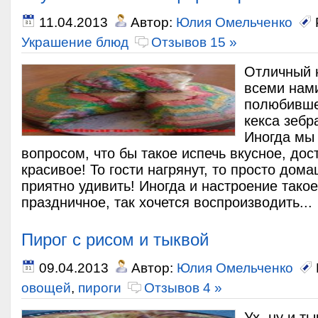
11.04.2013
Автор:
Юлия Омельченко
Украшение блюд
Отзывов 15 »
Отличный 
всеми нам
полюбивше
кекса зебр
Иногда мы
вопросом, что бы такое испечь вкусное, дос
красивое! То гости нагрянут, то просто дом
приятно удивить! Иногда и настроение тако
праздничное, так хочется воспроизводить...
Пирог с рисом и тыквой
09.04.2013
Автор:
Юлия Омельченко
овощей
,
пироги
Отзывов 4 »
Ух, ну и т