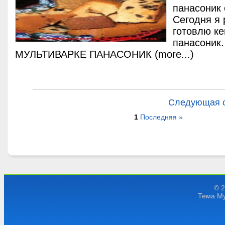
панасоник 
Сегодня я 
готовлю ке
панасоник
МУЛЬТИВАРКЕ ПАНАСОНИК (more...)
Следующая 
1
Последняя »
© 
Тема My