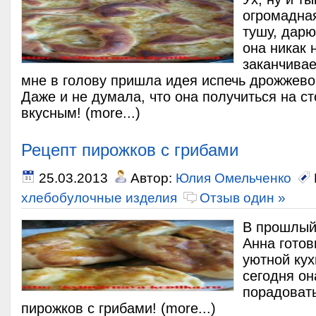
огромадная
тушу, дарю
она никак 
заканчивае
мне в голову пришла идея испечь дрожжевой
Даже и не думала, что она получиться на с
вкусным! (more...)
Рецепт пирожков с грибами
25.03.2013
Автор:
Юлия Омельченко
хлебобулочные изделия
Отзыв один »
В прошлый
Анна гото
уютной кух
сегодня о
порадоват
пирожков с грибами! (more...)