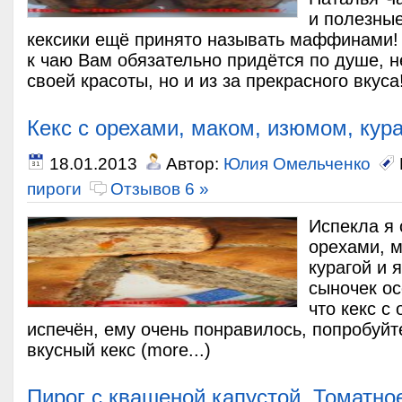
и полезны
кексики ещё принято называть маффинами!
к чаю Вам обязательно придётся по душе, не
своей красоты, но и из за прекрасного вкуса!
Кекс с орехами, маком, изюмом, кур
18.01.2013
Автор:
Юлия Омельченко
пироги
Отзывов 6 »
Испекла я 
орехами, 
курагой и 
сыночек ос
что кекс с
испечён, ему очень понравилось, попробуй
вкусный кекс (more...)
Пирог с квашеной капустой. Томатно