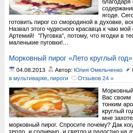
благодаря
содержани
ягоде. Сег
готовить пирог со смородиной в духовке, в
Назвал этого чудесного красавца к чаю мо
Артемий! "Пуговка", потому, что ягодки в те
маленькие пуговки!...
Морковный пирог «Лето круглый год»
04.08.2013
Автор:
Юлия Омельченко
в мультиварке
,
пироги
Отзывов 24 »
Морковный
Вас своим
тонким аро
круглый го
мне захоте
морковный пирог. Спросите почему? Дак когд
тепло, и солнечно, и светло и радостно на 