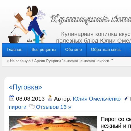
Кулинарная копилка вкус
полезных блюд Юлии Омел
Главная
Все рецепты
Обо мне
Обратная связь
« На главную
/ Архив Рубрики "
выпечка
.
выпечка
.
пироги
. "
«Пуговка»
08.08.2013
Автор:
Юлия Омельченко
пироги
Отзывов 16 »
Пирог со с
нежный и 