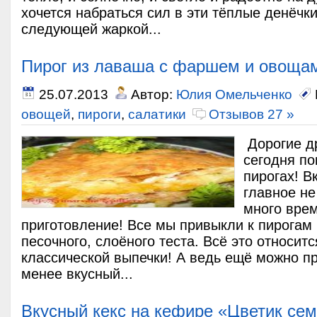
хочется набраться сил в эти тёплые денёчки
следующей жаркой...
Пирог из лаваша с фаршем и овоща
25.07.2013
Автор:
Юлия Омельченко
овощей
,
пироги
,
салатики
Отзывов 27 »
Дорогие др
сегодня по
пирогах! В
главное н
много врем
приготовление! Все мы привыкли к пирогам 
песочного, слоёного теста. Всё это относитс
классической выпечки! А ведь ещё можно пр
менее вкусный...
Вкусный кекс на кефире «Цветик се