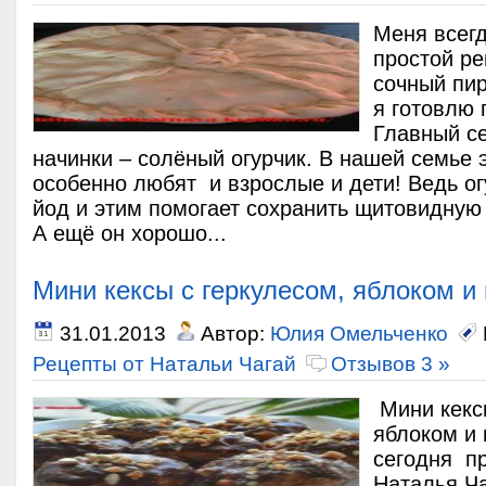
Меня всегд
простой ре
сочный пир
я готовлю
Главный се
начинки – солёный огурчик. В нашей семье 
особенно любят и взрослые и дети! Ведь о
йод и этим помогает сохранить щитовидную
А ещё он хорошо...
Мини кексы с геркулесом, яблоком 
31.01.2013
Автор:
Юлия Омельченко
Рецепты от Натальи Чагай
Отзывов 3 »
Мини кексы
яблоком и
сегодня п
Наталья Ча