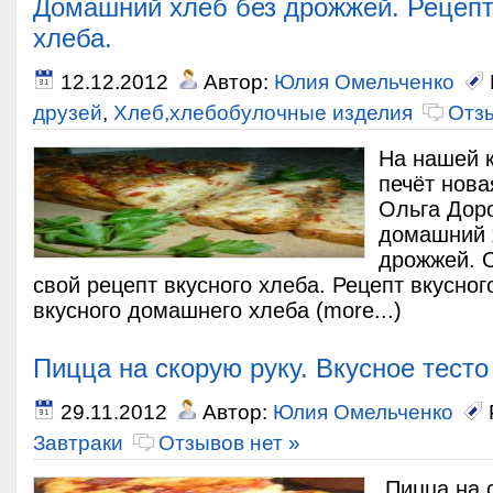
Домашний хлеб без дрожжей. Рецепт
хлеба.
12.12.2012
Автор:
Юлия Омельченко
друзей
,
Хлеб,хлебобулочные изделия
Отзы
На нашей к
печёт нов
Ольга Доро
домашний 
дрожжей. О
свой рецепт вкусного хлеба. Рецепт вкусног
вкусного домашнего хлеба (more...)
Пицца на скорую руку. Вкусное тест
29.11.2012
Автор:
Юлия Омельченко
Завтраки
Отзывов нет »
Пицца на 