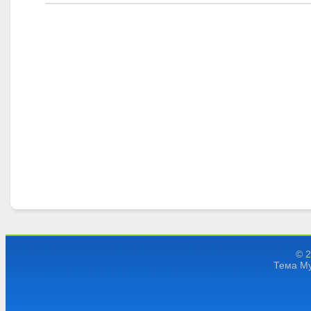
© 
Тема My