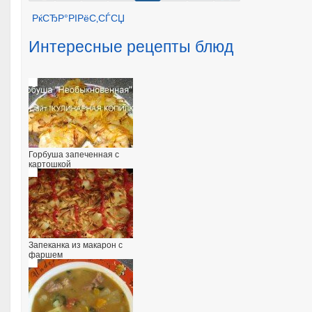
РќСЂР°РІРёС‚СЃСЏ
Интересные рецепты блюд
Горбуша запеченная с
картошкой
Запеканка из макарон с
фаршем