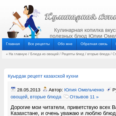
Кулинарная копилка вкус
полезных блюд Юлии Омел
Главная
Все рецепты
Обо мне
Обратная связь
« На главную
/
Блюда из овощей
/
Рецепты блюд
/
вторые блюда
/ С
Куырдак рецепт казахской кухни
28.05.2013
Автор:
Юлия Омельченко
Р
овощей
,
вторые блюда
Отзывов 11 »
Дорогие мои читатели, приветствую всех В
Казахстане, и очень уважаю и люблю блюд