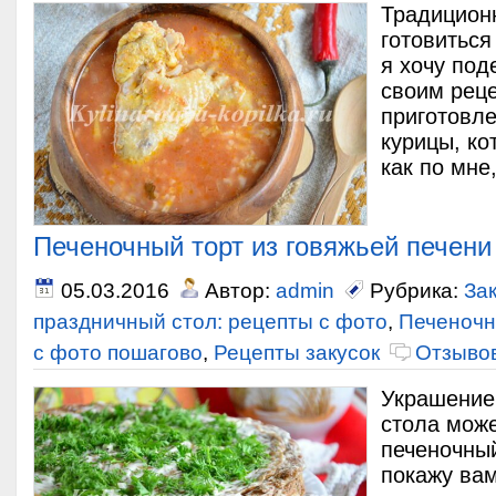
Традиционн
готовиться
я хочу под
своим рец
приготовле
курицы, ко
как по мне
Печеночный торт из говяжьей печени
05.03.2016
Автор:
admin
Рубрика:
Зак
праздничный стол: рецепты с фото
,
Печеночн
с фото пошагово
,
Рецепты закусок
Отзывов
Украшение
стола може
печеночный
покажу вам