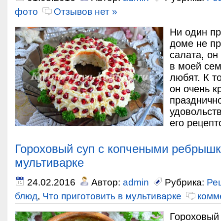
фото
Отзывов нет »
Ни один п
доме не пр
салата, он
в моей сем
любят. К т
он очень к
празднично
удовольст
его рецепт
Гороховый суп с копчеными ребрыш
мультиварке
24.02.2016
Автор:
admin
Рубрика:
Ре
блюд
,
Что приготовить в мультиварке
комм
Гороховый 