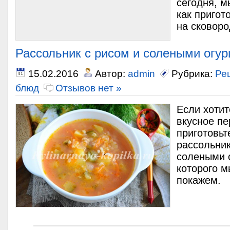
сегодня, м
как пригот
на сковоро
Рассольник с рисом и солеными огу
15.02.2016
Автор:
admin
Рубрика:
Ре
блюд
Отзывов нет »
Если хотит
вкусное пе
приготовь
рассольник
солеными 
которого м
покажем.