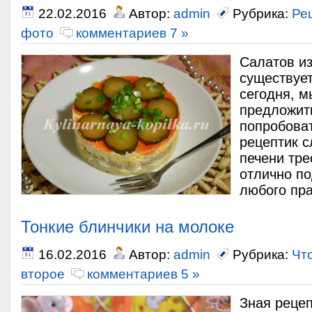
22.02.2016
Автор:
admin
Рубрика:
Ре
фото
комментариев 7 »
Салатов из
существует
сегодня, м
предложит
попробоват
рецептик с
печени тре
отлично п
любого пра
Тонкие блинчики на молоке
16.02.2016
Автор:
admin
Рубрика:
Чт
второе
комментариев 5 »
Зная рецеп