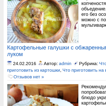
копченостя
объедение.
его без ос
можно с п
мультиварк
Картофельные галушки с обжаренны
луком
24.02.2016
Автор:
admin
Рубрика:
Чт
приготовить из картошки
,
Что приготовить на
Отзывов нет »
Рекоменду
попробоват
блюдо укра
картофель