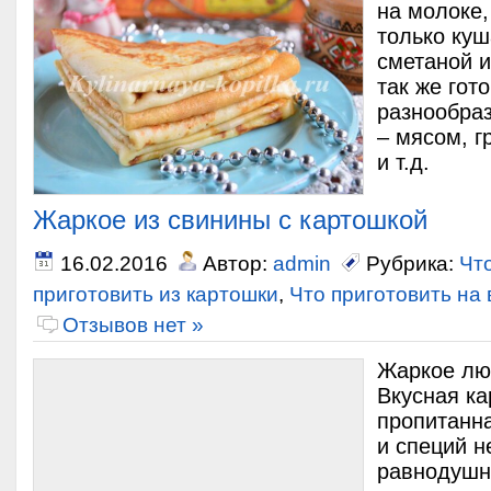
на молоке,
только куш
сметаной и
так же гото
разнообра
– мясом, г
и т.д.
Жаркое из свинины с картошкой
16.02.2016
Автор:
admin
Рубрика:
Чт
приготовить из картошки
,
Что приготовить на
Отзывов нет »
Жаркое лю
Вкусная к
пропитанн
и специй н
равнодушн