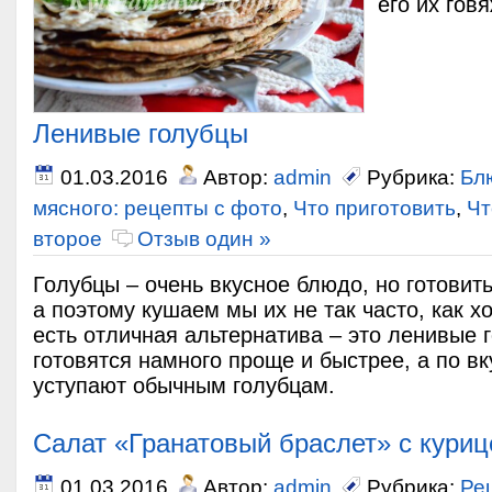
его их гов
Ленивые голубцы
01.03.2016
Автор:
admin
Рубрика:
Бл
мясного: рецепты с фото
,
Что приготовить
,
Чт
второе
Отзыв один »
Голубцы – очень вкусное блюдо, но готовить
а поэтому кушаем мы их не так часто, как х
есть отличная альтернатива – это ленивые 
готовятся намного проще и быстрее, а по вк
уступают обычным голубцам.
Салат «Гранатовый браслет» с куриц
01.03.2016
Автор:
admin
Рубрика:
Ре