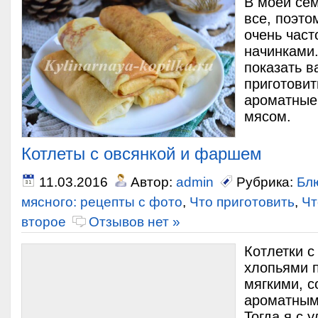
В моей се
все, поэто
очень част
начинками.
показать в
приготовит
ароматные
мясом.
Котлеты с овсянкой и фаршем
11.03.2016
Автор:
admin
Рубрика:
Бл
мясного: рецепты с фото
,
Что приготовить
,
Чт
второе
Отзывов нет »
Котлетки 
хлопьями 
мягкими, с
ароматным
Тогда я с 