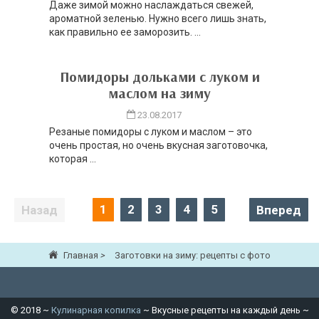
Даже зимой можно наслаждаться свежей,
ароматной зеленью. Нужно всего лишь знать,
как правильно ее заморозить. ...
Помидоры дольками с луком и
маслом на зиму
23.08.2017
Резаные помидоры с луком и маслом – это
очень простая, но очень вкусная заготовочка,
которая ...
Навигация
1
2
3
4
5
Вперед
по
записям
Главная
>
Заготовки на зиму: рецепты с фото
©
2018
~
Кулинарная копилка
~ Вкусные рецепты на каждый день ~