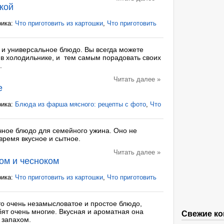
кой
рика:
Что приготовить из картошки
,
Что приготовить
е и универсальное блюдо. Вы всегда можете
ть в холодильнике, и тем самым порадовать своих
.
Читать далее »
е
рика:
Блюда из фарша мясного: рецепты с фото
,
Что
чное блюдо для семейного ужина. Оно не
 время вкусное и сытное.
Читать далее »
ом и чесноком
рика:
Что приготовить из картошки
,
Что приготовить
то очень незамысловатое и простое блюдо,
юбят очень многие. Вкусная и ароматная она
Свежие к
 запахом.