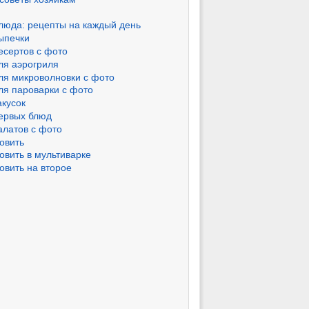
люда: рецепты на каждый день
ыпечки
есертов с фото
ля аэрогриля
ля микроволновки с фото
ля пароварки с фото
акусок
ервых блюд
алатов с фото
овить
овить в мультиварке
овить на второе