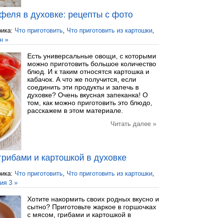
офеля в духовке: рецепты с фото
рика:
Что приготовить
,
Что приготовить из картошки
,
н »
Есть универсальные овощи, с которыми
можно приготовить большое количество
блюд. И к таким относятся картошка и
кабачок. А что же получится, если
соединить эти продукты и запечь в
духовке? Очень вкусная запеканка! О
том, как можно приготовить это блюдо,
расскажем в этом материале.
Читать далее »
грибами и картошкой в духовке
рика:
Что приготовить
,
Что приготовить из картошки
,
ия 3 »
Хотите накормить своих родных вкусно и
сытно? Приготовьте жаркое в горшочках
с мясом, грибами и картошкой в