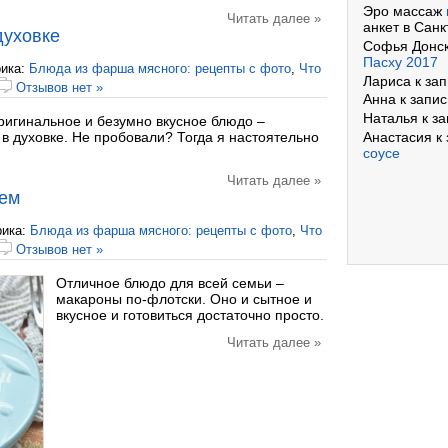
Эро массаж
Читать далее »
анкет в Санк
духовке
Софья Донс
Пасху 2017
ика:
Блюда из фарша мясного: рецепты с фото
,
Что
Лариса
к за
Отзывов нет »
Анна
к запи
Наталья
к з
ригинальное и безумно вкусное блюдо –
Анастасия
к 
 духовке. Не пробовали? Тогда я настоятельно
соусе
Читать далее »
шем
рика:
Блюда из фарша мясного: рецепты с фото
,
Что
Отзывов нет »
Отличное блюдо для всей семьи –
макароны по-флотски. Оно и сытное и
вкусное и готовиться достаточно просто.
Читать далее »