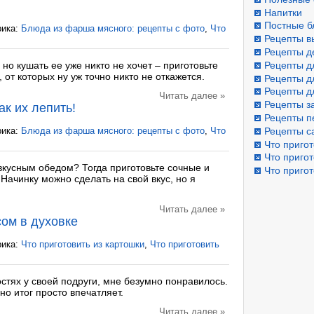
Напитки
Постные б
рика:
Блюда из фарша мясного: рецепты с фото
,
Что
Рецепты в
Рецепты д
Рецепты д
 но кушать ее уже никто не хочет – приготовьте
, от которых ну уж точно никто не откажется.
Рецепты д
Рецепты д
Читать далее »
Рецепты з
ак их лепить!
Рецепты п
Рецепты с
рика:
Блюда из фарша мясного: рецепты с фото
,
Что
Что пригот
Что пригот
вкусным обедом? Тогда приготовьте сочные и
Что пригот
Начинку можно сделать на свой вкус, но я
Читать далее »
сом в духовке
рика:
Что приготовить из картошки
,
Что приготовить
стях у своей подруги, мне безумно понравилось.
но итог просто впечатляет.
Читать далее »