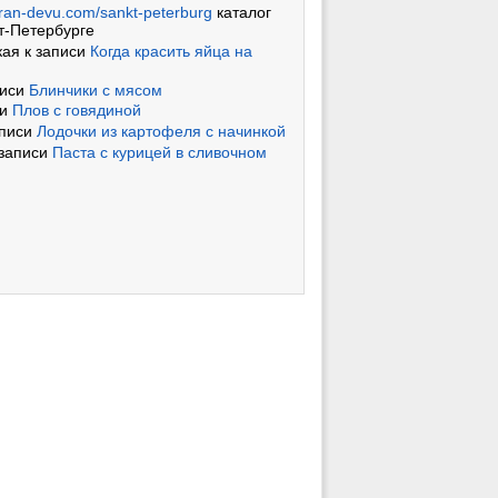
ran-devu.com/sankt-peterburg
каталог
т-Петербурге
кая
к записи
Когда красить яйца на
писи
Блинчики с мясом
си
Плов с говядиной
аписи
Лодочки из картофеля с начинкой
записи
Паста с курицей в сливочном