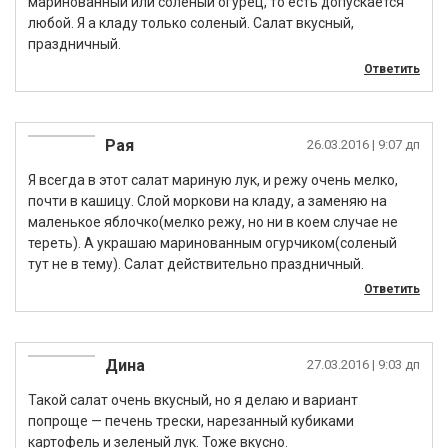
маринованный или соленый огурец, то есть допускается
любой. Я а кладу только соленый. Салат вкусный,
праздничный.
Ответить
Рая
26.03.2016
| 9:07 дп
Я всегда в этот салат мариную лук, и режу очень мелко,
почти в кашицу. Слой моркови на кладу, а заменяю на
маленькое яблочко(мелко режу, но ни в коем случае не
тереть). А украшаю маринованным огурчиком(соленый
тут не в тему). Салат действительно праздничный.
Ответить
Дина
27.03.2016
| 9:03 дп
Такой салат очень вкусный, но я делаю и вариант
попроще — печень трески, нарезанный кубиками
картофель и зеленый лук. Тоже вкусно.