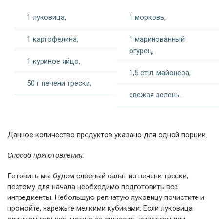
1 луковица,
1 морковь,
1 картофелина,
1 маринованный
огурец,
1 куриное яйцо,
1,5 ст.л. майонеза,
50 г печени трески,
свежая зелень.
Данное количество продуктов указано для одной порции.
Способ приготовления:
Готовить мы будем слоеный салат из печени трески,
поэтому для начала необходимо подготовить все
ингредиенты. Небольшую репчатую луковицу почистите и
промойте, нарежьте мелкими кубиками. Если луковица
слишком горькая, можно ее ошпарить кипятком или