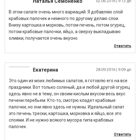
Наталья Семоненко
02.06.2016
| 9:13 дп
В этом салате очень много вариаций. Я добавляю слой
крабовых палочек и немного по другому делаю слои.
Внизу картошка и морковь, потом печень, потом огурец,
потом крабовые палочки, яйцо, а сверху выкладываю
оливки, получается очень вкусно.
Ответить
Екатерина
28.09.2016
| 9:09 дп
Это один из моих любимых салатов, я готовлю его на все
праздники. Вот только соленый, да и любой другой огурец
здесь явно не в тему, он своим кислым вкусом весь вкус
печени перебьем. Кто-то, смотрю кладет крабовые
палочки, но они явно здесь не нужны. Идеальный салат
это печень трески, картошка, морковка и яйцо, все это
слоями. И не нужно всякого мусора типа крабовых
палочек.
Ответить