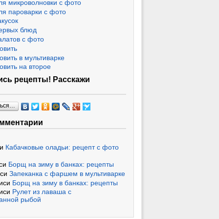
ля микроволновки с фото
ля пароварки с фото
акусок
ервых блюд
алатов с фото
овить
овить в мультиварке
овить на второе
сь рецепты! Расскажи
ться…
омментарии
си
Кабачковые оладьи: рецепт с фото
иси
Борщ на зиму в банках: рецепты
иси
Запеканка с фаршем в мультиварке
писи
Борщ на зиму в банках: рецепты
писи
Рулет из лаваша с
анной рыбой