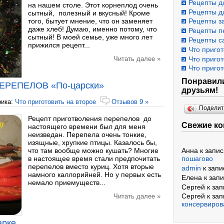
Рецепты д
на нашем столе. Этот корнеплод очень
Рецепты д
сытный, полезный и вкусный! Кроме
того, бытует мнение, что он заменяет
Рецепты з
даже хлеб! Думаю, именно потому, что
Рецепты п
сытный! В моей семье, уже много лет
Рецепты с
прижился рецепт...
Что пригот
Что пригот
Читать далее »
Что пригот
Понравили
РЕПЕЛОВ «По-царски»
друзьям!
рика:
Что приготовить на второе
Отзывов 9 »
Подели
Рецепт приготволения перепелов до
Свежие к
настоящего времени был для меня
неизведан. Перепела очень тонкие,
изящные, хрупкие птицы. Казалось бы,
что там вообще можно кушать? Многие
Анна
к запи
в настоящее время стали предпочитать
пошагово
перепелов вместо куриц. Хотя вторые
admin
к зап
намного каллорийней. Но у первых есть
Елена
к зап
немало приемуществ...
Сергей
к за
Сергей
к за
Читать далее »
консервиров
арке