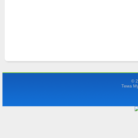
© 
Тема My