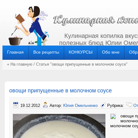
Кулинарная копилка вкус
полезных блюд Юлии Омел
Главная
Все рецепты
КОНКУРСЫ
Обо мне
Обр
« На главную
/ Статья "овощи припущенные в молочном соусе"
овощи припущенные в молочном соусе
19.12.2012
Автор:
Юлия Омельченко
Рубрика:
От
овощи п
молочно
молочном со