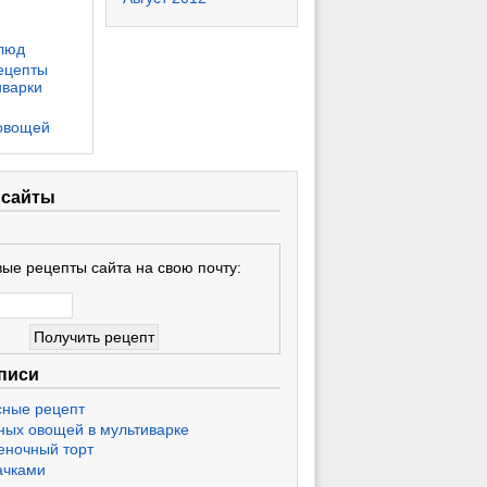
люд
ецепты
иварки
овощей
 сайты
ые рецепты сайта на свою почту:
писи
сные рецепт
ных овощей в мультиварке
еночный торт
ачками