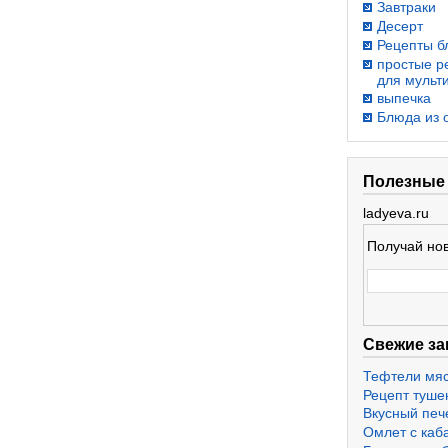
Завтраки
Десерт
Рецепты б
простые р
для мульт
выпечка
Блюда из 
Полезные
ladyeva.ru
Получай нов
Свежие за
Тефтели мя
Рецепт туше
Вкусный печ
Омлет с каб