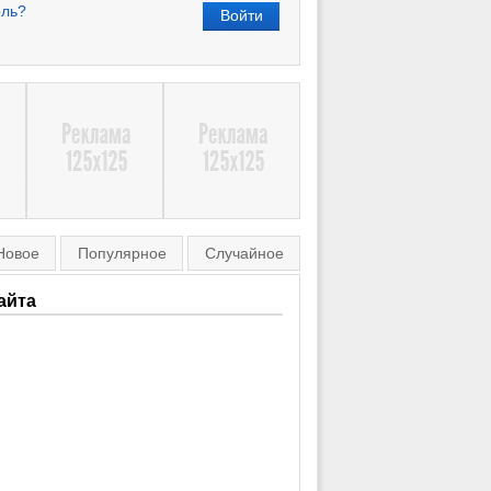
оль?
Новое
Популярное
Случайное
айта