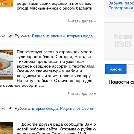
Забыли пар
рецептами своих вкусных и полезных
Регистрация
блюд! Мясные ёжики с рисом басмати
Читать далее »
нко
Рубрика:
Блюда из овощей
,
вторые блюда
Приветствую всех на страницах моего
кулинарного блога. Сегодня, Наталья
Тихонова предлагает на ужин нам
вкусное овощное ассорти с тефтелями.
Анонс
Осень со своим хмурым небом и
дождиком так и хочет навеять хандру.
Но не тут то было. Отличная пора для
Новости с
е овощное ассорти с...
Читать далее »
нко
Рубрика:
вторые блюда
,
Рецепты от Сергея
Дорогие друзья рада сообщить Вам о
новой рублике сайта! Открываю рублику
рецептов Сергея Омельченко. Мой