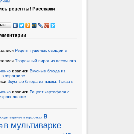
блины
сь рецепты! Расскажи
ться…
омментарии
 записи
Рецепт тушеных овощей в
 записи
Творожный пирог из песочного
ченко
к записи
Вкусные блюда из
 в аэрогриле
писи
Вкусные блюда из тыквы. Тыква в
ченко
к записи
Рецепт картофеля с
икроволновке
в
броды
варенье
в горшочках
в мультиварке
е