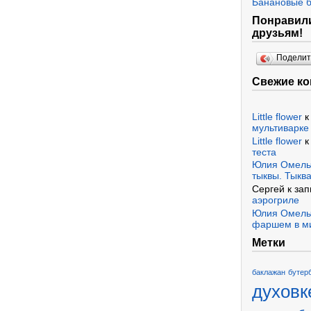
Банановые 
Понравили
друзьям!
Подели
Свежие к
Little flower
к
мультиварке
Little flower
к
теста
Юлия Омель
тыквы. Тыква
Сергей к за
аэрогриле
Юлия Омель
фаршем в м
Метки
баклажан
бутер
духовк