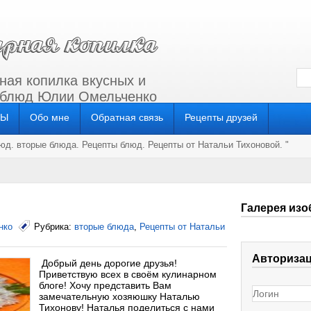
ная копилка вкусных и
 блюд Юлии Омельченко
СЫ
Обо мне
Обратная связь
Рецепты друзей
люд
.
вторые блюда
.
Рецепты блюд
.
Рецепты от Натальи Тихоновой
. "
Галерея изо
нко
Рубрика:
вторые блюда
,
Рецепты от Натальи
Авториза
Добрый день дорогие друзья!
Приветствую всех в своём кулинарном
блоге! Хочу представить Вам
замечательную хозяюшку Наталью
Тихонову! Наталья поделиться с нами