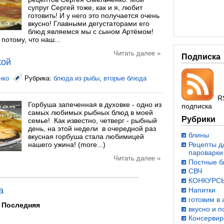
супруг Сергей тоже, как и я, любит
готовить! И у него это получается очень
вкусно! Главными дегустаторами его
блюд являемся мы с сыном Артёмом!
потому, что наш...
Читать далее »
Подписка
кой
нко
Рубрика:
блюда из рыбы
,
вторые блюда
R
Горбуша запеченная в духовке - одно из
подписка
самых любимых рыбных блюд в моей
Рубрики
семье! Как известно, четверг - рыбный
день, на этой недели в очередной раз
блины
вкусная горбуша стала любимицей
Рецепты д
нашего ужина! (more...)
пароварки
Читать далее »
Постные 
СВЧ
КОНКУРС
а
Напитки
готовим в
Последняя
вкусно и п
Консервир