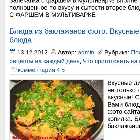
Запеканка с фаршем в мультиварке вполне
полноценное по вкусу и сытости второе б
С ФАРШЕМ В МУЛЬТИВАРКЕ
Блюда из баклажанов фото. Вкусные
блюда
13.12.2012
Автор:
admin
Рубрика:
По
рецепты на каждый день
,
Что приготовить на
комментария 4 »
Вкусные д
не только 
вкусные! С
Вами блюд
фото сайт
копилка. Б
баклажано