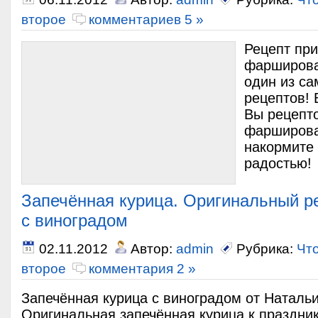
второе
комментариев 5 »
Рецепт пр
фарширова
один из са
рецептов! 
Вы рецепт
фарширова
накормите
радостью!
Запечённая курица. Оригинальный р
с виноградом
02.11.2012
Автор:
admin
Рубрика:
Что
второе
комментария 2 »
Запечённая курица с виноградом от Наталь
Оригинальная запечённая курица к праздник