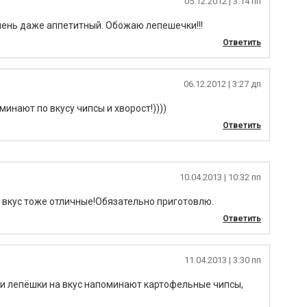
05.12.2012
| 3:14 пп
чень даже аппетитный. Обожаю лепешечки!!!
Ответить
06.12.2012
| 3:27 дп
инают по вкусу чипсы и хворост!))))
Ответить
10.04.2013
| 10:32 пп
 вкус тоже отличные!Обязательно приготовлю.
Ответить
11.04.2013
| 3:30 пп
ти лепёшки на вкус напоминают картофельные чипсы,