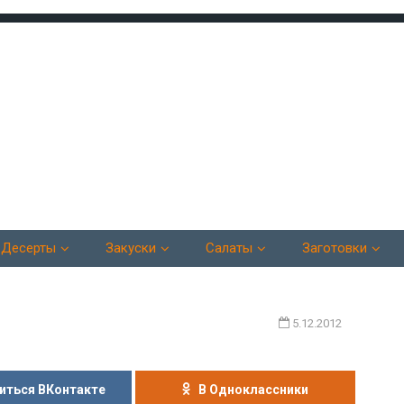
Десерты
Закуски
Салаты
Заготовки
5.12.2012
иться ВКонтакте
В Одноклассники