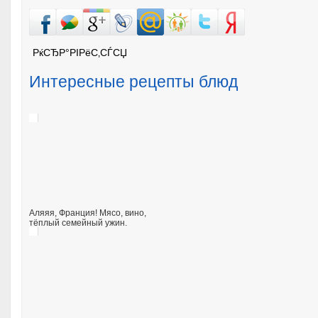
РќСЂР°РІРёС‚СЃСЏ
Интересные рецепты блюд
Аляяя, Франция! Мясо, вино,
тёплый семейный ужин.