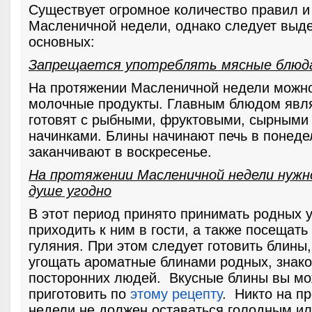
Существует огромное количество правил и
Масленичной недели, однако следует выде
основных:
Запрещается употреблять мясные блюд
На протяжении Масленичной недели можно
молочные продукты. Главным блюдом явл
готовят с рыбными, фруктовыми, сырными
начинками. Блины начинают печь в понеде
заканчивают в воскресенье.
На протяжении Масленичной недели нужно
душе угодно
В этот период принято принимать родных у
приходить к ним в гости, а также посещат
гуляния. При этом следует готовить блины,
угощать ароматные блинами родных, знак
посторонних людей. Вкусные блины вы мо
приготовить по
этому рецепту
. Никто на п
недели не должен оставаться голодным ил