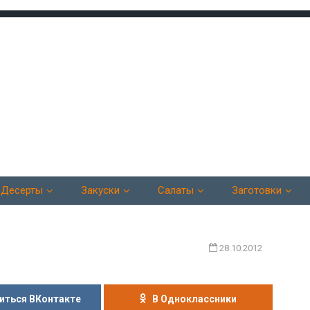
Десерты
Закуски
Салаты
Заготовки
28.10.2012
иться ВКонтакте
В Одноклассники