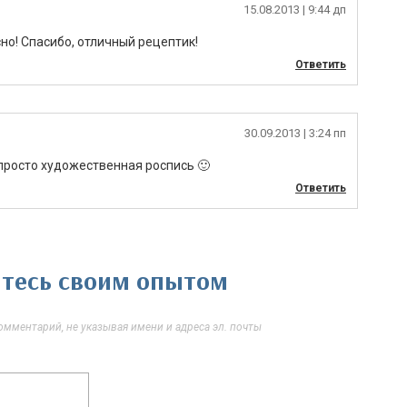
15.08.2013
| 9:44 дп
но! Спасибо, отличный рецептик!
Ответить
30.09.2013
| 3:24 пп
просто художественная роспись 🙂
Ответить
литесь своим опытом
мментарий, не указывая имени и адреса эл. почты