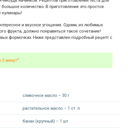
ой-нибудь начинкой. Рецептов приготовления теста для
ет большое количество. В приготовление это простое
е кулинары!
интересное и вкусное угощение. Одним, из любимых
ого фрукта, должно понравиться такое сочетание!
вых формочках. Ниже представлен подробный рецепт с
а 5 минут
".
сливочное масло – 30 г
растительное масло – 1 ст. л.
банан (крупный) – 1 шт.