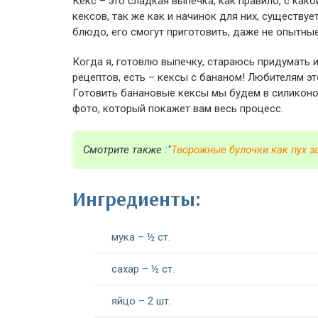
Кекс – это сладкая выпечка, как правило, с как
кексов, так же как и начинок для них, существу
блюдо, его смогут приготовить, даже не опытны
Когда я, готовлю выпечку, стараюсь придумать 
рецептов, есть – кексы с бананом! Любителям эт
Готовить банановые кексы мы будем в силиконо
фото, который покажет вам весь процесс.
Смотрите также :"
Творожные булочки как пух з
Ингредиенты:
мука – ½ ст.
сахар – ½ ст.
яйцо – 2 шт.