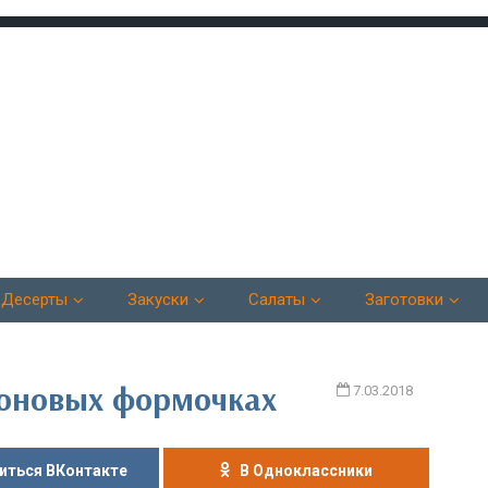
Десерты
Закуски
Салаты
Заготовки
коновых формочках
7.03.2018
иться ВКонтакте
В Одноклассники