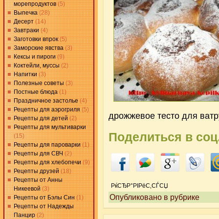
морепродуктов
(5)
Выпечка
(28)
Десерт
(14)
Завтраки
(4)
Заготовки впрок
(5)
Заморские явства
(3)
Кексы и пироги
(9)
Коктейли, муссы
(2)
Напитки
(3)
Полезные советы
(3)
Постные блюда
(1)
Праздничное застолье
(4)
Рецепты для аэрогриля
(5)
дрожжевое тесто для ватр
Рецепты для детей
(2)
Рецепты для мультиварки
Поделиться в соц
(15)
Рецепты для пароварки
(1)
Рецепты для СВЧ
(2)
Рецепты для хлебопечи
(9)
Рецепты друзей
(18)
Рецепты от Анны
РќСЂР°РІРёС‚СЃСЏ
Никеевой
(3)
Опубликовано в рубрике
Рецепты от Бэлы Син
(1)
Рецепты от Надежды
Панцир
(2)