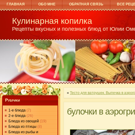
ГЛАВНАЯ
ОБО МНЕ
ОБРАТНАЯ СВЯЗЬ
ВСЕ РЕЦ
Кулинарная копилка
Рецепты вкусных и полезных блюд от Юлии Ом
«
Тесто для ватрушек. Выпечка в аэрог
Рубрики
булочки в аэрогр
1-е блюда
(7)
2-е блюда
(26)
Блюда из овощей
(19)
Блюда из птицы
(8)
Блюда из рыбы и