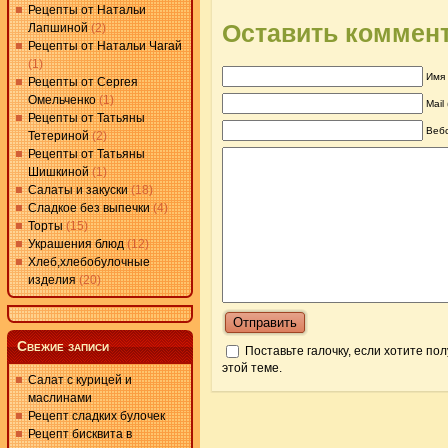
Рецепты от Натальи
Оставить коммен
Лапшиной
(2)
Рецепты от Натальи Чагай
(1)
Имя 
Рецепты от Сергея
Омельченко
(1)
Mail
Рецепты от Татьяны
Веб
Тетериной
(2)
Рецепты от Татьяны
Шишкиной
(1)
Салаты и закуски
(18)
Сладкое без выпечки
(4)
Торты
(15)
Украшения блюд
(12)
Хлеб,хлебобулочные
изделия
(20)
Свежие записи
Поставьте галочку, если хотите по
этой теме.
Салат с курицей и
маслинами
Рецепт сладких булочек
Рецепт бисквита в