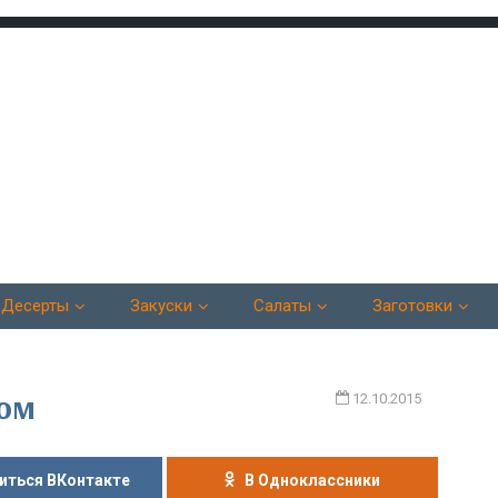
Десерты
Закуски
Салаты
Заготовки
цом
12.10.2015
иться ВКонтакте
В Одноклассники