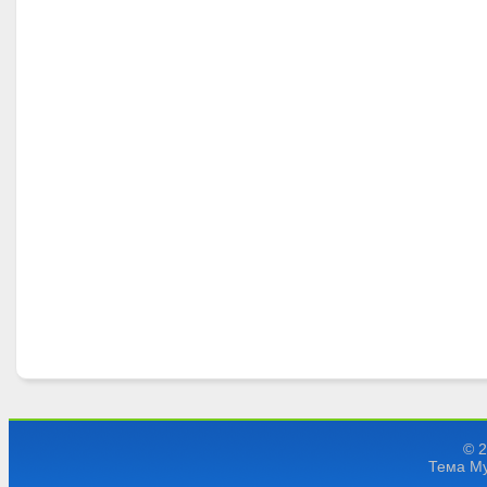
© 
Тема My