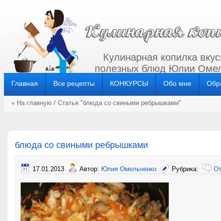
Кулинарная копилка вкус
полезных блюд Юлии Омел
Главная
Все рецепты
КОНКУРСЫ
Обо мне
Обр
« На главную
/ Статья "блюда со свиными ребрышками"
блюда со свиными ребрышками
17.01.2013
Автор:
Юлия Омельченко
Рубрика:
От