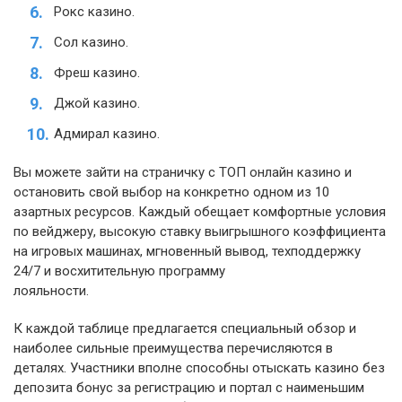
Рокс казино.
Сол казино.
Фреш казино.
Джой казино.
Адмирал казино.
Вы можете зайти на страничку с ТОП онлайн казино и
остановить свой выбор на конкретно одном из 10
азартных ресурсов. Каждый обещает комфортные условия
по вейджеру, высокую ставку выигрышного коэффициента
на игровых машинах, мгновенный вывод, техподдержку
24/7 и восхитительную программу
лояльности.
К каждой таблице предлагается специальный обзор и
наиболее сильные преимущества перечисляются в
деталях. Участники вполне способны отыскать казино без
депозита бонус за регистрацию и портал с наименьшим