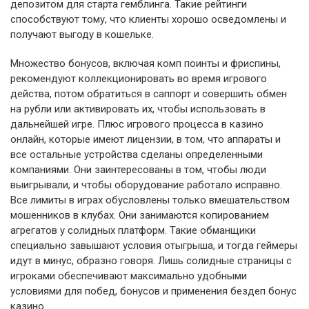
депозитом для старта гемблинга. Такие рейтинги
способствуют тому, что клиенты хорошо осведомлены и
получают выгоду в кошельке.
Множество бонусов, включая комп поинты и фриспины,
рекомендуют коллекционировать во время игрового
действа, потом обратиться в саппорт и совершить обмен
на рубли или активировать их, чтобы использовать в
дальнейшей игре. Плюс игрового процесса в казино
онлайн, которые имеют лицензии, в том, что аппараты и
все остальные устройства сделаны определенными
компаниями. Они заинтересованы в том, чтобы люди
выигрывали, и чтобы оборудование работало исправно.
Все лимиты в играх обусловлены только вмешательством
мошенников в клубах. Они занимаются копированием
агрегатов у солидных платформ. Такие обманщики
специально завышают условия отыгрыша, и тогда геймеры
идут в минус, образно говоря. Лишь солидные страницы с
игроками обеспечивают максимально удобными
условиями для побед, бонусов и применения бездеп бонус
казино.