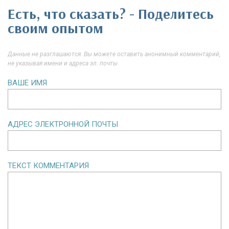
Есть, что сказать? - Поделитесь
своим опытом
Данные не разглашаются. Вы можете оставить анонимный комментарий,
не указывая имени и адреса эл. почты
ВАШЕ ИМЯ
АДРЕС ЭЛЕКТРОННОЙ ПОЧТЫ
ТЕКСТ КОММЕНТАРИЯ