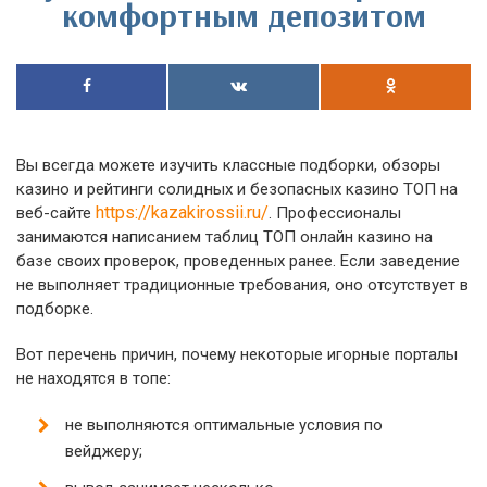
комфортным депозитом
Вы всегда можете изучить классные подборки, обзоры
казино и рейтинги солидных и безопасных казино ТОП на
https://kazakirossii.ru/
веб-сайте
. Профессионалы
занимаются написанием таблиц ТОП онлайн казино на
базе своих проверок, проведенных ранее. Если заведение
не выполняет традиционные требования, оно отсутствует в
подборке.
Вот перечень причин, почему некоторые игорные порталы
не находятся в топе:
не выполняются оптимальные условия по
вейджеру;