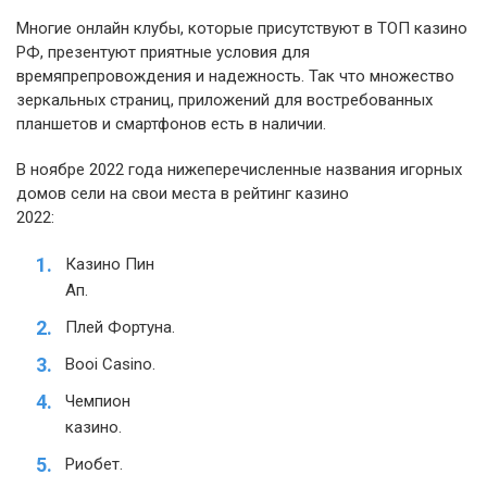
Многие онлайн клубы, которые присутствуют в ТОП казино
РФ, презентуют приятные условия для
времяпрепровождения и надежность. Так что множество
зеркальных страниц, приложений для востребованных
планшетов и смартфонов есть в наличии.
В ноябре 2022 года нижеперечисленные названия игорных
домов сели на свои места в рейтинг казино
2022:
Казино Пин
Ап.
Плей Фортуна.
Booi Casino.
Чемпион
казино.
Риобет.