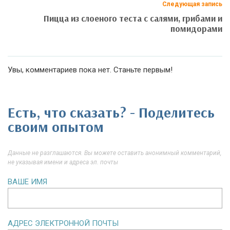
Следующая запись
Пицца из слоеного теста с салями, грибами и
помидорами
Увы, комментариев пока нет. Станьте первым!
Есть, что сказать? - Поделитесь
своим опытом
Данные не разглашаются. Вы можете оставить анонимный комментарий,
не указывая имени и адреса эл. почты
ВАШЕ ИМЯ
АДРЕС ЭЛЕКТРОННОЙ ПОЧТЫ