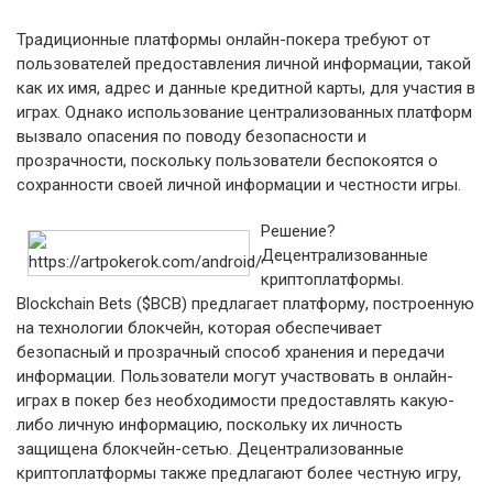
Традиционные платформы онлайн-покера требуют от
пользователей предоставления личной информации, такой
как их имя, адрес и данные кредитной карты, для участия в
играх. Однако использование централизованных платформ
вызвало опасения по поводу безопасности и
прозрачности, поскольку пользователи беспокоятся о
сохранности своей личной информации и честности игры.
Решение?
Децентрализованные
криптоплатформы.
Blockchain Bets ($BCB) предлагает платформу, построенную
на технологии блокчейн, которая обеспечивает
безопасный и прозрачный способ хранения и передачи
информации. Пользователи могут участвовать в онлайн-
играх в покер без необходимости предоставлять какую-
либо личную информацию, поскольку их личность
защищена блокчейн-сетью. Децентрализованные
криптоплатформы также предлагают более честную игру,