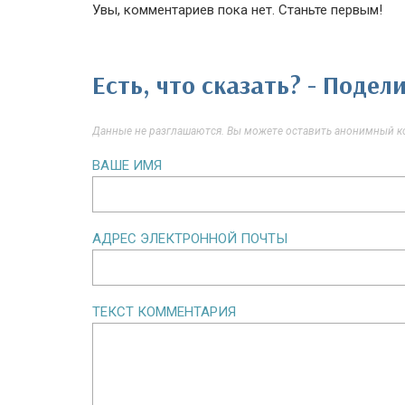
Увы, комментариев пока нет. Станьте первым!
Есть, что сказать? - Поде
Данные не разглашаются. Вы можете оставить анонимный ко
ВАШЕ ИМЯ
АДРЕС ЭЛЕКТРОННОЙ ПОЧТЫ
ТЕКСТ КОММЕНТАРИЯ