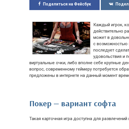
Поделиться на Фейсбук
Подел
Каждый игрок, ко
действительно р
может в довольно
с возможностью 
последует сделат
удовольствия и п
виртуальные очки, либо вполне себе крупные де
вопрос, современному геймеру потребуется обрат
предложены в интернете на данный момент врем
Покер — вариант софта
Такая карточная игра доступна для развлечений 