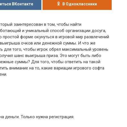
иться ВКонтакте
В Одноклассники
торый заинтересован в том, чтобы найти
аботающий и уникальный способ организации досуга,
 простой форме окунуться в игровой мир развлечений
выигрыша очков или денежной суммы. И что же
ь для того, чтобы игрок обрел максимальный уровень
олучил шанс выигрыша приза. Это могут быть либо
нежные суммы? Для того, чтобы ответить на такой
ить внимание на то, какие вариации игрового софта
ени.
на деньги. Только нужна регистрация.