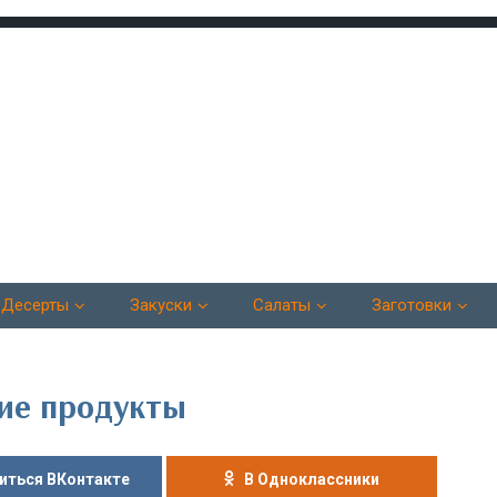
Десерты
Закуски
Салаты
Заготовки
кие продукты
иться ВКонтакте
В Одноклассники