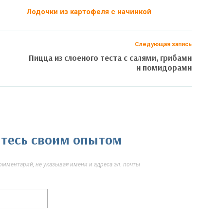
Лодочки из картофеля с начинкой
Следующая запись
Пицца из слоеного теста с салями, грибами
и помидорами
литесь своим опытом
мментарий, не указывая имени и адреса эл. почты