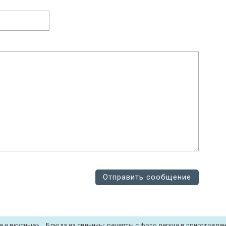
е и вкусные
>
Блюда из свинины: рецепты с фото легкие в приготовле