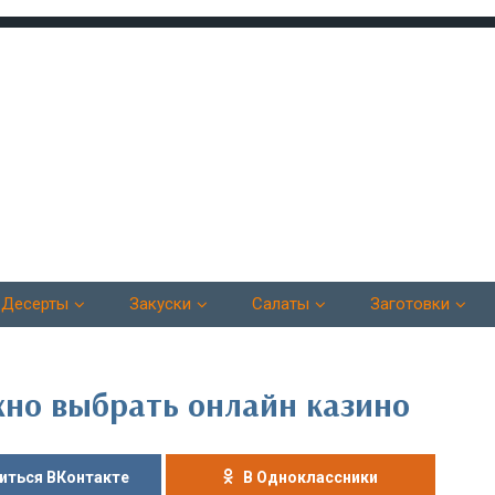
Десерты
Закуски
Салаты
Заготовки
но выбрать онлайн казино
иться ВКонтакте
В Одноклассники