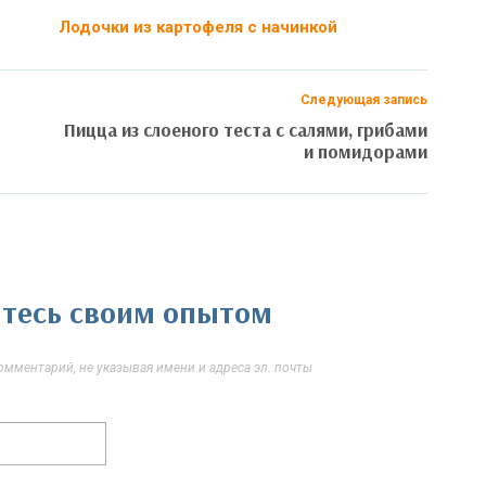
Лодочки из картофеля с начинкой
Следующая запись
Пицца из слоеного теста с салями, грибами
и помидорами
литесь своим опытом
мментарий, не указывая имени и адреса эл. почты