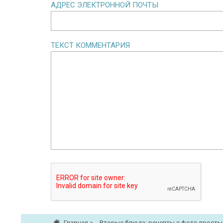
АДРЕС ЭЛЕКТРОННОЙ ПОЧТЫ
ТЕКСТ КОММЕНТАРИЯ
Главная
>
Вторые блюда: рецепты с фото просты