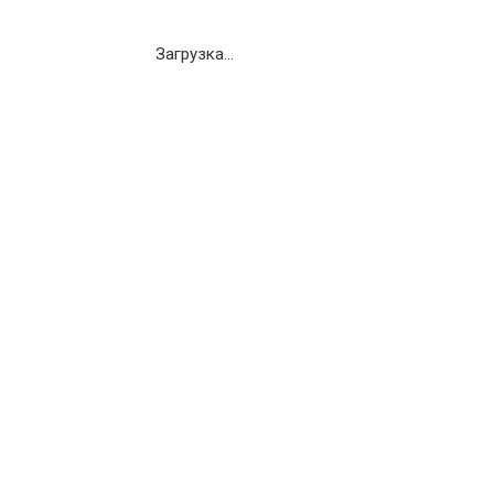
Загрузка...