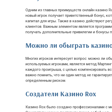
Одним из главных преимуществ онлайн казино R
новый игрок получает приветственный бонус, ко
капитал для игры. Также в казино действуют ре
клиентов. Важным элементом является программа
получать дополнительные привилегии и бонусы п
Можно ли обыграть казин
Многих игроков интересует вопрос: можно ли об
используемых игроками, является метод Мартинг
каждого проигрыша, с целью компенсировать вс
важно помнить, что ни один метод не гарантируе
определенным риском.
Создатели Казино Rox
Казино Rox было создано профессионалами с мн