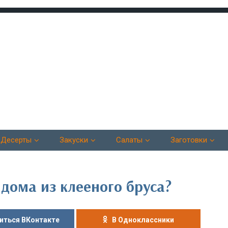
Десерты
Закуски
Салаты
Заготовки
 дома из клееного бруса?
иться ВКонтакте
В Одноклассники