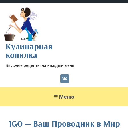
Кулинарная
копилка
Вкусные рецепты на каждый день
Меню
1GO — Ваш Проводник в Мир