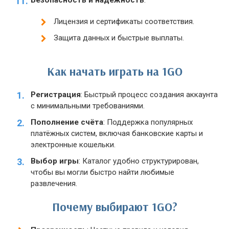
Безопасность и надёжность
:
Лицензия и сертификаты соответствия.
Защита данных и быстрые выплаты.
Как начать играть на 1GO
Регистрация
: Быстрый процесс создания аккаунта
с минимальными требованиями.
Пополнение счёта
: Поддержка популярных
платёжных систем, включая банковские карты и
электронные кошельки.
Выбор игры
: Каталог удобно структурирован,
чтобы вы могли быстро найти любимые
развлечения.
Почему выбирают 1GO?