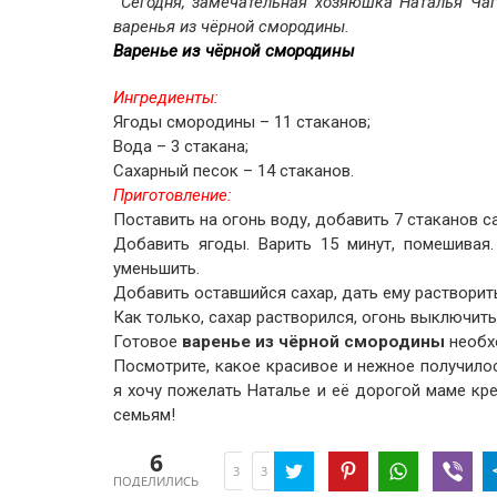
Сегодня, замечательная хозяюшка Наталья Чаг
варенья из чёрной смородины.
Варенье из чёрной смородины
Ингредиенты:
Ягоды смородины – 11 стаканов;
Вода – 3 стакана;
Сахарный песок – 14 стаканов.
Приготовление:
Поставить на огонь воду, добавить 7 стаканов са
Добавить ягоды. Варить 15 минут, помешивая.
уменьшить.
Добавить оставшийся сахар, дать ему растворит
Как только, сахар растворился, огонь выключить
Готовое
варенье из чёрной смородины
необхо
Посмотрите, какое красивое и нежное получилос
я хочу пожелать Наталье и её дорогой маме кр
семьям!
6
3
3
ПОДЕЛИЛИСЬ