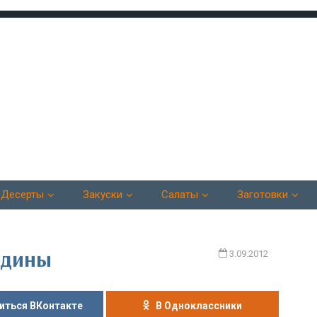
Десерты
Закуски
Салаты
Заготовки
одины
3.09.2012
иться ВКонтакте
В Одноклассники