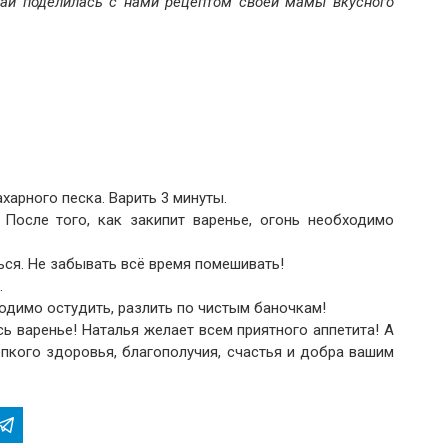
ай поделилась с нами рецептом своей мамы вкусного
харного песка. Варить 3 минуты.
 После того, как закипит варенье, огонь необходимо
ься. Не забывать всё время помешивать!
.
димо остудить, разлить по чистым баночкам!
ь варенье! Наталья желает всем приятного аппетита! А
епкого здоровья, благополучия, счастья и добра вашим