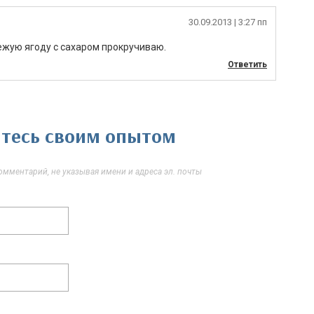
30.09.2013
| 3:27 пп
вежую ягоду с сахаром прокручиваю.
Ответить
литесь своим опытом
мментарий, не указывая имени и адреса эл. почты