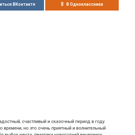
иться ВКонтакте
В Одноклассники
достный, счастливый и сказочный период в году.
о времени, но это очень приятный и волнительный
бя выбор места, тематики новогодней вечеринки,