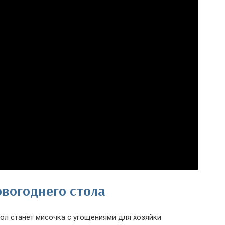
вогоднего стола
ол станет мисочка с угощениями для хозяйки