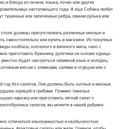
ю и блюда из печени, языка, почек или других
кровительнице наступающего года. А еще Собака любит
ут тушенные или запеченные ребра, свиная рулька или
а столе должны присутствовать различные мясные и
ть самостоятельно или купить в магазине. Из покупных
иды колбасы, копченого и вяленого мяса, сало с
но приготовить буженину, рулетики на основе курицы
 уместно будет смотреться заливной язык и холодец.
копченым мясом с оливками, салями и огурцом или с
й год без салатов. Они должны быть сытные и мясные.
сердцем, курицей и грибами. Помимо тяжелых
щную нарезку или приготовить легкий салат с
знообразных салатов, вы можете в нашей рубрике:
лжно отличаться изысканностью и необычностью.
печенье, фруктовые салаты или желе. Главное, чтобы