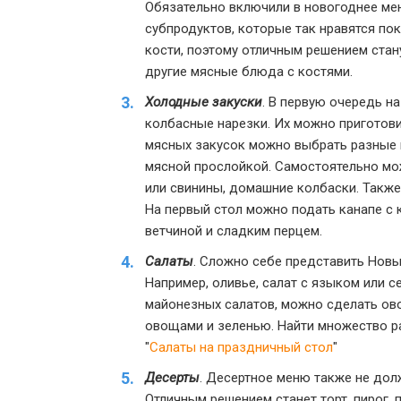
Обязательно включили в новогоднее мен
субпродуктов, которые так нравятся по
кости, поэтому отличным решением стан
другие мясные блюда с костями.
Холодные закуски
. В первую очередь н
колбасные нарезки. Их можно приготови
мясных закусок можно выбрать разные в
мясной прослойкой. Самостоятельно мож
или свинины, домашние колбаски. Также
На первый стол можно подать канапе с 
ветчиной и сладким перцем.
Салаты
. Сложно себе представить Новы
Например, оливье, салат с языком или 
майонезных салатов, можно сделать ово
овощами и зеленью. Найти множество ра
"
Салаты на праздничный стол
"
Десерты
. Десертное меню также не до
Отличным решением станет торт, пирог, 