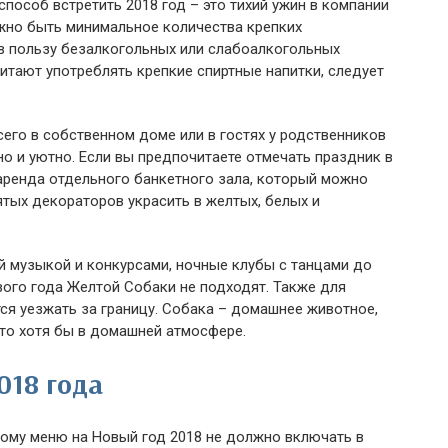
пособ встретить 2018 год – это тихий ужин в компании
лжно быть минимальное количества крепких
 в пользу безалкогольных или слабоалкогольных
читают употреблять крепкие спиртные напитки, следует
его в собственном доме или в гостях у родственников
но и уютно. Если вы предпочитаете отмечать праздник в
аренда отдельного банкетного зала, который можно
тых декораторов украсить в желтых, белых и
 музыкой и конкурсами, ночные клубы с танцами до
вого года Желтой Собаки не подходят. Также для
ся уезжать за границу. Собака – домашнее животное,
 то хотя бы в домашней атмосфере.
018 года
ому меню на Новый год 2018 не должно включать в