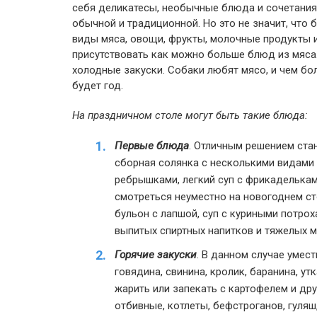
себя деликатесы, необычные блюда и сочетания
обычной и традиционной. Но это не значит, что
виды мяса, овощи, фрукты, молочные продукты и
присутствовать как можно больше блюд из мяса.
холодные закуски. Собаки любят мясо, и чем бо
будет год.
На праздничном столе могут быть такие блюда:
Первые блюда
. Отличным решением ста
сборная солянка с несколькими видами 
ребрышками, легкий суп с фрикаделькам
смотреться неуместно на новогоднем ст
бульон с лапшой, суп с куриными потро
выпитых спиртных напитков и тяжелых м
Горячие закуски
. В данном случае умес
говядина, свинина, кролик, баранина, ут
жарить или запекать с картофелем и др
отбивные, котлеты, бефстроганов, гуляш